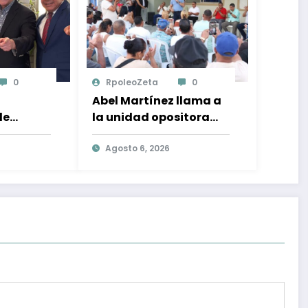
0
RpoleoZeta
0
Abel Martínez llama a
de
la unidad opositora
lo:
para desplazar al PRM
n el
y recuperar la
Agosto 6, 2026
ional y
confianza ciudadana
ón