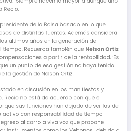
rectiva. ‘Siempre hacen la mayoría aunque uno
o Recio.
l presidente de la Bolsa basado en lo que
resos de distintas fuentes. Además considera
los últimos años en la generación de
 el tiempo. Recuerda también que
Nelson Ortiz
ompensaciones a partir de la rentabilidad. ‘Es
que un punto de esa gestión no haya tenido
de la gestión de Nelson Ortiz.
tado en discusión en los manifiestos y
o, Recio no está de acuerdo con que el
orque sus funciones han dejado de ser las de
go activo con responsabilidad de tiempo
egreso al corro a viva voz que propone
nsar instrumentos como los Vebonos., debido a