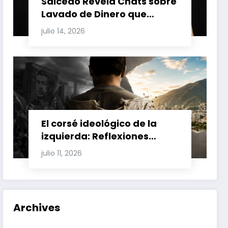
Salcedo Revela Chats sobre
Lavado de Dinero que
Involucran a Glas, Correa y
julio 14, 2026
Juan Fernando Petro en el
Caso Magnicidio
El corsé ideológico de la
izquierda: Reflexiones
sobre el fracaso chavista y
julio 11, 2026
la crisis moral en América
Latina
Archives