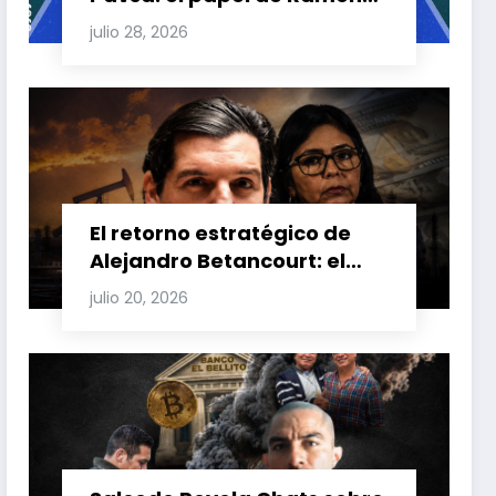
Carretero en el triángulo de
julio 28, 2026
Carretero y su impacto en
Venezuela y Cuba
El retorno estratégico de
Alejandro Betancourt: el
bolichico que desafía la
julio 20, 2026
justicia y renueva su poder
en la industria petrolera
venezolana