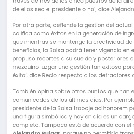
través de tres de los cinco puestos de la di
de ellos sea el presidente o no’, dice Alejandr
Por otra parte, defiende la gestión del actua
califica como éxitos en la generación de ing
que mientras se mantenga la creatividad de 
beneficios, la Bolsa podrá tener vigencia en
propuso recortes a su sueldo y posteriores c
mezquino juzgar una gestión tan exitosa por
éxito’, dice Recio respecto a los detractores 
También opina sobre otros puntos que han es
comunicados de los últimos días. Por ejempl
presidente de la Bolsa trabaje ad honorem p
una figura simbólica y hoy en día es un car
completo. Tampoco está de acuerdo con el r
Alejandro Pulgar
, porque no permitiría tra