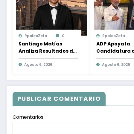
RpoleoZeta
0
RpoleoZeta
Santiago Matías
ADP Apoya la
Analiza Resultados de
Candidatura 
Encuesta
Gonzalo Castil
Internacional sobre el
Agosto 6, 2026
Compromiso co
Agosto 6, 2026
Panorama Político en
Desarrollo Nac
República Dominicana:
la Participaci
Tendencias y
Política
Opiniones de los
PUBLICAR COMENTARIO
Ciudadanos
Comentarios