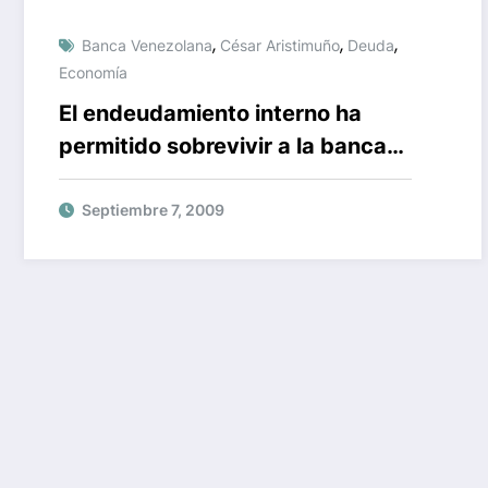
,
,
,
Banca Venezolana
César Aristimuño
Deuda
Economía
El endeudamiento interno ha
permitido sobrevivir a la banca
venezolana
Septiembre 7, 2009