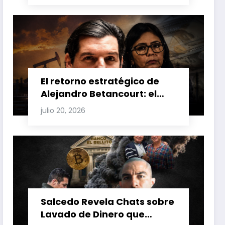
Venezuela y Cuba
El retorno estratégico de
Alejandro Betancourt: el
bolichico que desafía la
julio 20, 2026
justicia y renueva su poder
en la industria petrolera
venezolana
Salcedo Revela Chats sobre
Lavado de Dinero que