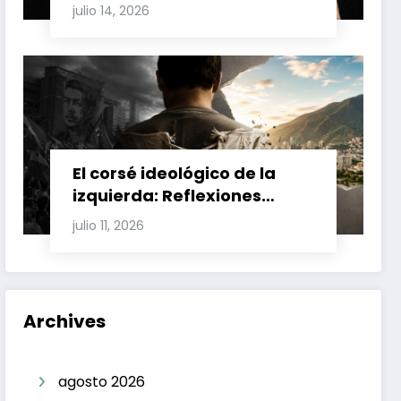
Involucran a Glas, Correa y
julio 14, 2026
Juan Fernando Petro en el
Caso Magnicidio
El corsé ideológico de la
izquierda: Reflexiones
sobre el fracaso chavista y
julio 11, 2026
la crisis moral en América
Latina
Archives
agosto 2026