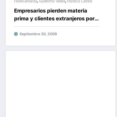
,
,
Fedecamaras
Guillermo Valles
Horacio Labbe
Empresarios pierden materia
prima y clientes extranjeros por
fallas de energía
Septiembre 30, 2009