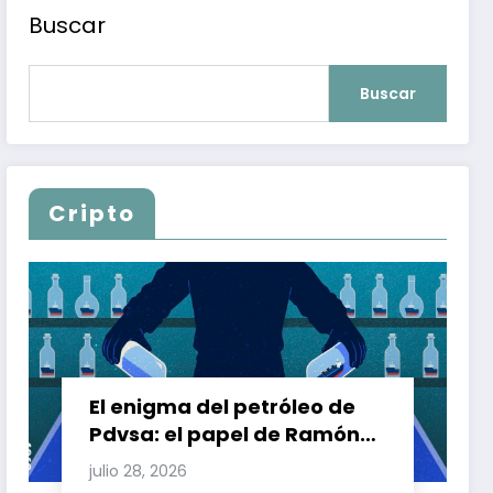
Buscar
Buscar
Cripto
El enigma del petróleo de
Pdvsa: el papel de Ramón
Carretero en el triángulo de
julio 28, 2026
Carretero y su impacto en