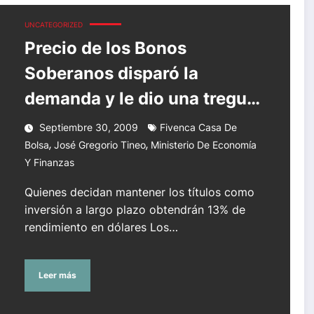
y le dio una tregua al permuta
UNCATEGORIZED
Precio de los Bonos
Soberanos disparó la
demanda y le dio una tregua
al permuta
Septiembre 30, 2009
Fivenca Casa De
,
,
Bolsa
José Gregorio Tineo
Ministerio De Economía
Y Finanzas
Quienes decidan mantener los títulos como
inversión a largo plazo obtendrán 13% de
rendimiento en dólares Los…
Leer más