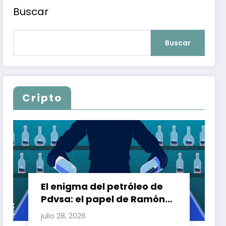
Buscar
Buscar
Cripto
El enigma del petróleo de
Pdvsa: el papel de Ramón
Carretero en el triángulo de
julio 28, 2026
Carretero y su impacto en