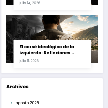
Involucran a Glas, Correa y
julio 14, 2026
Juan Fernando Petro en el
Caso Magnicidio
El corsé ideológico de la
izquierda: Reflexiones
sobre el fracaso chavista y
julio 11, 2026
la crisis moral en América
Latina
Archives
agosto 2026