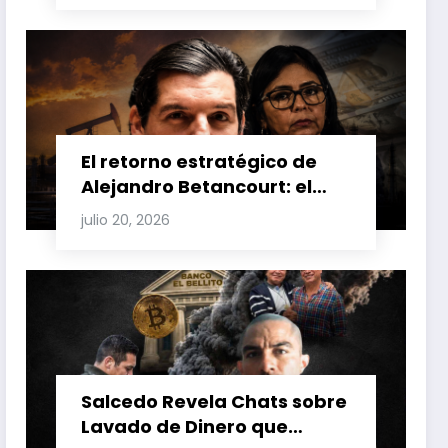
Venezuela y Cuba
El retorno estratégico de
Alejandro Betancourt: el
bolichico que desafía la
julio 20, 2026
justicia y renueva su poder
en la industria petrolera
venezolana
Salcedo Revela Chats sobre
Lavado de Dinero que