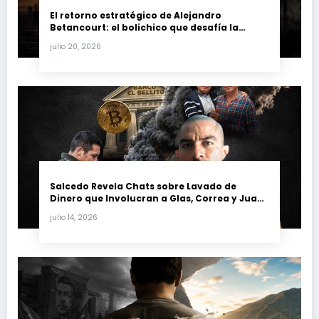
El retorno estratégico de Alejandro
Betancourt: el bolichico que desafía la
justicia y renueva su poder en la industria
julio 20, 2026
petrolera venezolana
Salcedo Revela Chats sobre Lavado de
Dinero que Involucran a Glas, Correa y Juan
Fernando Petro en el Caso Magnicidio
julio 14, 2026