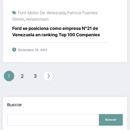
Ford Motor De Venezuela
Patricia Fuentes
,
Gimón
Venamcham
,
Ford se posiciona como empresa N°21 de
Venezuela en ranking Top 100 Companies
Diciembre 19, 2017
Paginación
1
2
3
de
entradas
Buscar
Buscar