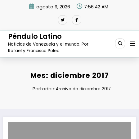
Saltar
agosto 9, 2026
7:56:43 AM
al
contenido
Péndulo Latino
Noticias de Venezuela y el mundo. Por
Rafael y Francisco Poleo.
Mes:
diciembre 2017
Portada
»
Archivo de diciembre 2017
Conatel otorgó 48 mil dominios durante el 2017