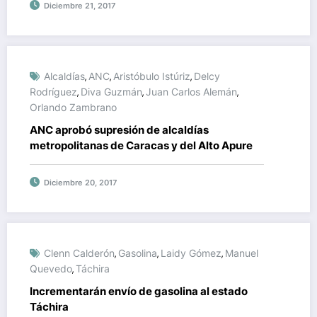
Diciembre 21, 2017
Alcaldías
ANC
Aristóbulo Istúriz
Delcy
,
,
,
Rodríguez
Diva Guzmán
Juan Carlos Alemán
,
,
,
Orlando Zambrano
ANC aprobó supresión de alcaldías
metropolitanas de Caracas y del Alto Apure
Diciembre 20, 2017
Clenn Calderón
Gasolina
Laidy Gómez
Manuel
,
,
,
Quevedo
Táchira
,
Incrementarán envío de gasolina al estado
Táchira