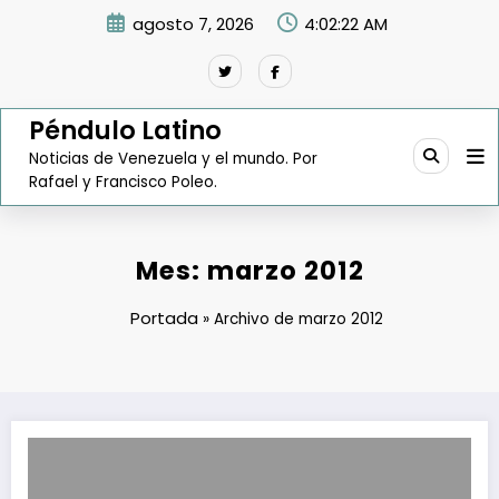
Saltar
agosto 7, 2026
4:02:23 AM
al
contenido
Péndulo Latino
Noticias de Venezuela y el mundo. Por
Rafael y Francisco Poleo.
Mes:
marzo 2012
Portada
»
Archivo de marzo 2012
Consecomercio aseguró que las empresas ya están listas para asum