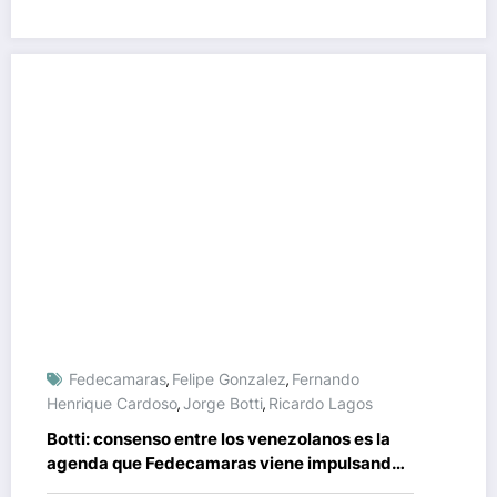
Fedecamaras
Felipe Gonzalez
Fernando
,
,
Henrique Cardoso
Jorge Botti
Ricardo Lagos
,
,
Botti: consenso entre los venezolanos es la
agenda que Fedecamaras viene impulsando
desde hace 7 meses