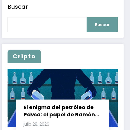
Buscar
Buscar
Cripto
El enigma del petróleo de
Pdvsa: el papel de Ramón
Carretero en el triángulo de
julio 28, 2026
Carretero y su impacto en