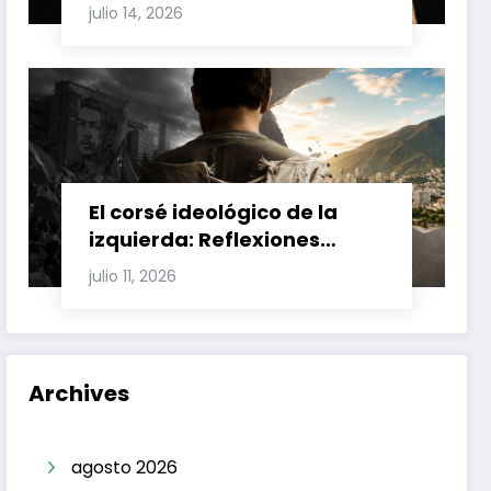
Involucran a Glas, Correa y
julio 14, 2026
Juan Fernando Petro en el
Caso Magnicidio
El corsé ideológico de la
izquierda: Reflexiones
sobre el fracaso chavista y
julio 11, 2026
la crisis moral en América
Latina
Archives
agosto 2026