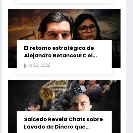
Venezuela y Cuba
El retorno estratégico de
Alejandro Betancourt: el
bolichico que desafía la
julio 20, 2026
justicia y renueva su poder
en la industria petrolera
venezolana
Salcedo Revela Chats sobre
Lavado de Dinero que