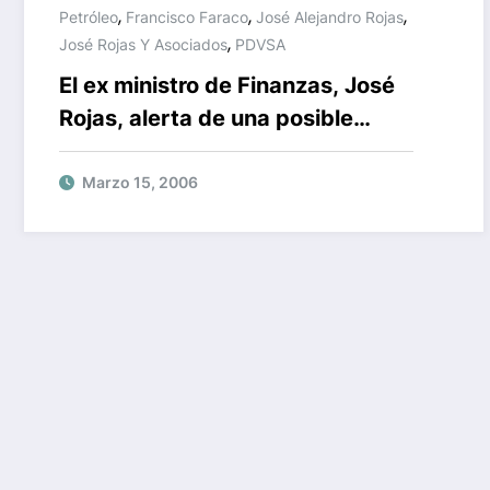
,
,
,
Petróleo
Francisco Faraco
José Alejandro Rojas
,
José Rojas Y Asociados
PDVSA
El ex ministro de Finanzas, José
Rojas, alerta de una posible
crisis financiera.
Marzo 15, 2006