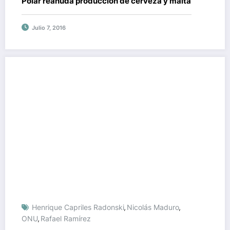
Polar reanuda producción de cerveza y malta
Julio 7, 2016
Henrique Capriles Radonski
Nicolás Maduro
,
,
ONU
Rafael Ramírez
,