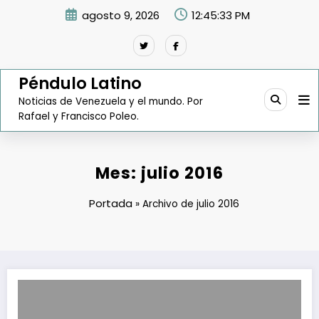
Saltar
agosto 9, 2026
12:45:34 PM
al
contenido
Péndulo Latino
Noticias de Venezuela y el mundo. Por
Rafael y Francisco Poleo.
Mes:
julio 2016
Portada
»
Archivo de julio 2016
Arreaza: 70% del ingreso de la nación va destinado a la inversión soc