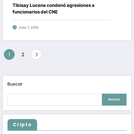
Tibisay Lucena condenó agresiones a
funcionarios del CNE
Julio 7, 2016
Paginación
1
2
de
entradas
Buscar
Buscar
Cripto