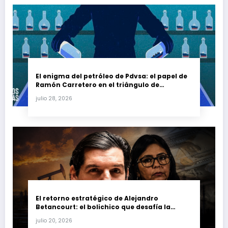
El enigma del petróleo de Pdvsa: el papel de
Ramón Carretero en el triángulo de
Carretero y su impacto en Venezuela y Cuba
julio 28, 2026
El retorno estratégico de Alejandro
Betancourt: el bolichico que desafía la
justicia y renueva su poder en la industria
julio 20, 2026
petrolera venezolana