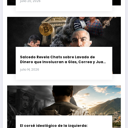
julio 20, 2026
petrolera venezolana
Salcedo Revela Chats sobre Lavado de
Dinero que Involucran a Glas, Correa y Juan
Fernando Petro en el Caso Magnicidio
julio 14, 2026
El corsé ideológico de la izquierda: