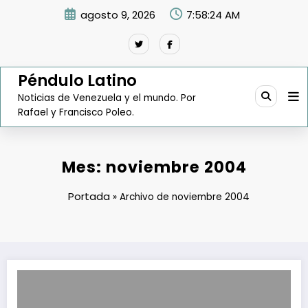
Saltar
agosto 9, 2026
7:58:25 AM
al
contenido
Péndulo Latino
Noticias de Venezuela y el mundo. Por
Rafael y Francisco Poleo.
Mes:
noviembre 2004
Portada
»
Archivo de noviembre 2004
Los Velutini se toman en serio su decisión de apostar por los banco