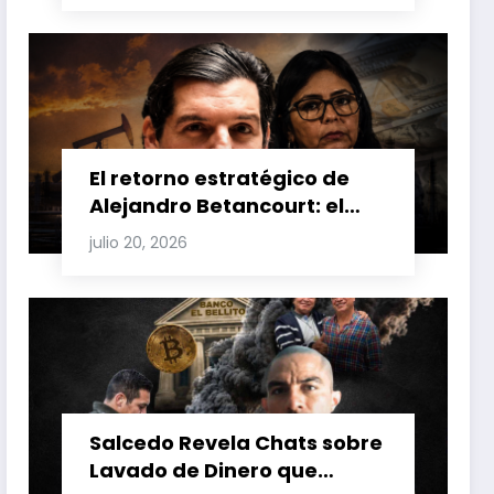
Venezuela y Cuba
El retorno estratégico de
Alejandro Betancourt: el
bolichico que desafía la
julio 20, 2026
justicia y renueva su poder
en la industria petrolera
venezolana
Salcedo Revela Chats sobre
Lavado de Dinero que