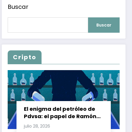
Buscar
Buscar
Cripto
El enigma del petróleo de
Pdvsa: el papel de Ramón
Carretero en el triángulo de
julio 28, 2026
Carretero y su impacto en