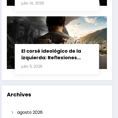
Involucran a Glas, Correa y
julio 14, 2026
Juan Fernando Petro en el
Caso Magnicidio
El corsé ideológico de la
izquierda: Reflexiones
sobre el fracaso chavista y
julio 11, 2026
la crisis moral en América
Latina
Archives
agosto 2026