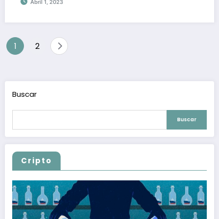
Abril 1, 2023
Paginación
1
2
de
entradas
Buscar
Buscar
Cripto