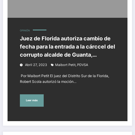
OPINIÓN
Juez de Florida autoriza cambio de
fecha para la entrada a la cárccel del
corrupto alcalde de Guanta,
Jhonnathan Marín
,
Abril 27, 2023
Maibort Petit
PDVSA
Por Maibort Petit El juez del Distrito Sur de la Florida,
Robert Scola autorizó la moción…
Leer más