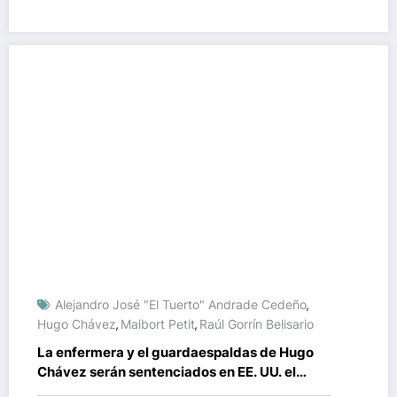
efectivo
Alejandro José "El Tuerto" Andrade Cedeño
,
Hugo Chávez
Maibort Petit
Raúl Gorrín Belisario
,
,
La enfermera y el guardaespaldas de Hugo
Chávez serán sentenciados en EE. UU. el
próximo lunes 17 de abril