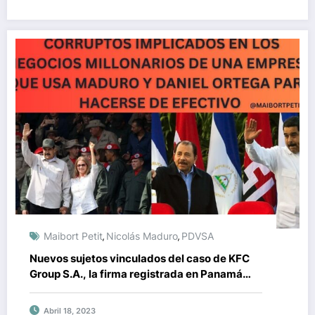
Maibort Petit
Nicolás Maduro
PDVSA
,
,
Nuevos sujetos vinculados del caso de KFC
Group S.A., la firma registrada en Panamá
que fue usada por Maduro y Daniel Ortega
para vender petróleo y obtener ingresos en
Abril 18, 2023