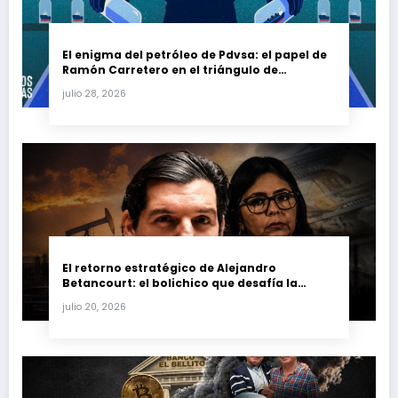
El enigma del petróleo de Pdvsa: el papel de
Ramón Carretero en el triángulo de
Carretero y su impacto en Venezuela y Cuba
julio 28, 2026
El retorno estratégico de Alejandro
Betancourt: el bolichico que desafía la
justicia y renueva su poder en la industria
julio 20, 2026
petrolera venezolana