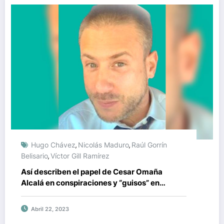
Hugo Chávez
Nicolás Maduro
Raúl Gorrín
,
,
Belisario
Víctor Gill Ramírez
,
Así describen el papel de Cesar Omaña
Alcalá en conspiraciones y “guisos” en
Venezuela
Abril 22, 2023