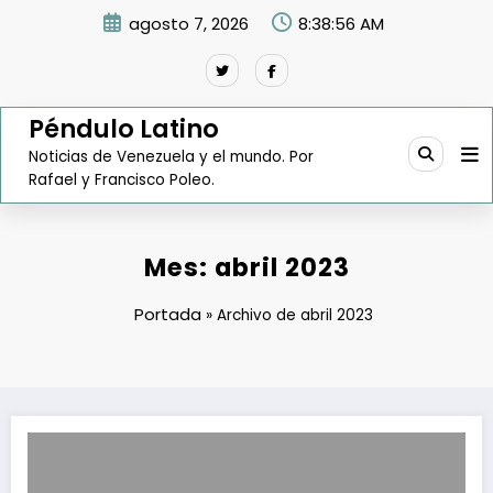
Saltar
agosto 7, 2026
8:38:57 AM
al
contenido
Péndulo Latino
Noticias de Venezuela y el mundo. Por
Rafael y Francisco Poleo.
Mes:
abril 2023
Portada
»
Archivo de abril 2023
Juez de Florida autoriza cambio de fecha para la entrada a la cárc