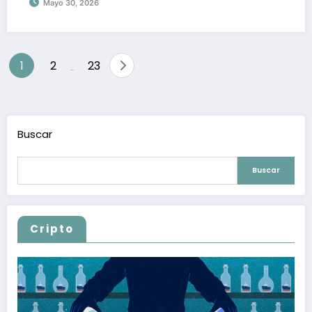
Mayo 30, 2026
Paginación
1
2
23
…
de
entradas
Buscar
Buscar
Cripto