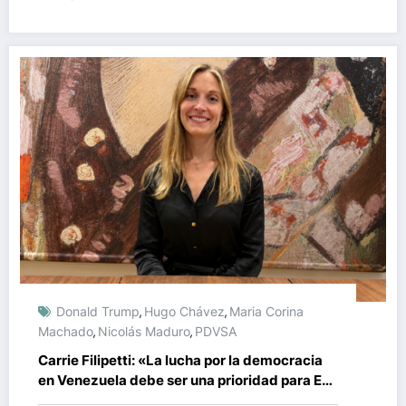
Donald Trump
Hugo Chávez
Maria Corina
,
,
Machado
Nicolás Maduro
PDVSA
,
,
Carrie Filipetti: «La lucha por la democracia
en Venezuela debe ser una prioridad para EE.
UU.»