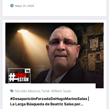
Mayo 31, 2026
Nicolás Maduro
Tarek William Saab
,
#DesapariciónForzadaDeHugoMarinoSalas |
La Larga Búsqueda de Beatriz Salas por