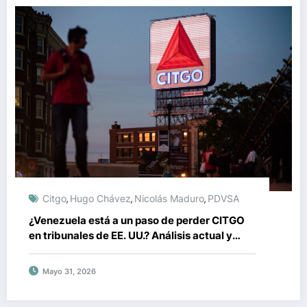
Citgo
Hugo Chávez
Nicolás Maduro
PDVSA
,
,
,
¿Venezuela está a un paso de perder CITGO
en tribunales de EE. UU.? Análisis actual y
riesgos legales
Mayo 31, 2026