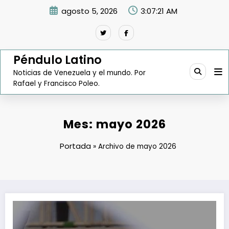
Saltar
agosto 5, 2026
3:07:23 AM
al
contenido
Péndulo Latino
Noticias de Venezuela y el mundo. Por
Rafael y Francisco Poleo.
Mes:
mayo 2026
Portada
»
Archivo de mayo 2026
Iván Cepeda: De Senador a Candidato a la Presidencia de Colombia 