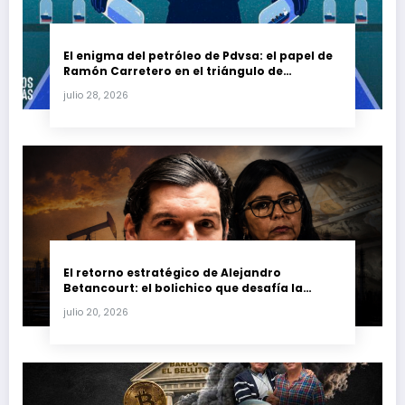
El enigma del petróleo de Pdvsa: el papel de
Ramón Carretero en el triángulo de
Carretero y su impacto en Venezuela y Cuba
julio 28, 2026
El retorno estratégico de Alejandro
Betancourt: el bolichico que desafía la
justicia y renueva su poder en la industria
julio 20, 2026
petrolera venezolana