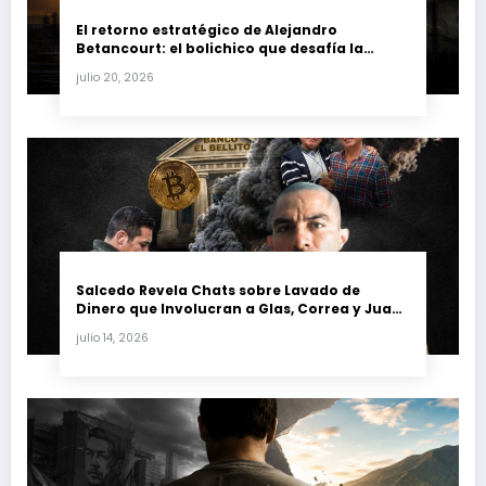
El retorno estratégico de Alejandro
Betancourt: el bolichico que desafía la
justicia y renueva su poder en la industria
julio 20, 2026
petrolera venezolana
Salcedo Revela Chats sobre Lavado de
Dinero que Involucran a Glas, Correa y Juan
Fernando Petro en el Caso Magnicidio
julio 14, 2026