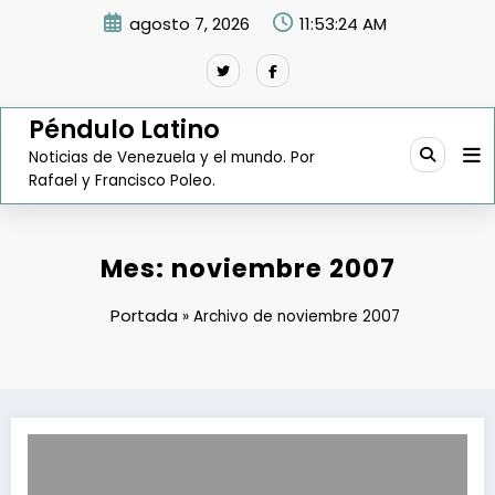
Saltar
agosto 7, 2026
11:53:25 AM
al
contenido
Péndulo Latino
Noticias de Venezuela y el mundo. Por
Rafael y Francisco Poleo.
Mes:
noviembre 2007
Portada
»
Archivo de noviembre 2007
Rodrigo Cabezas: Viene la reforma a la Ley contra Ilícitos Cambiario