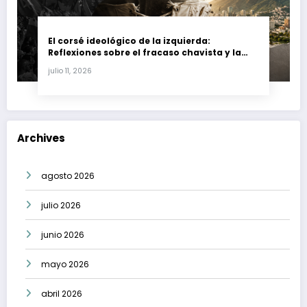
El corsé ideológico de la izquierda:
Reflexiones sobre el fracaso chavista y la
crisis moral en América Latina
julio 11, 2026
Archives
agosto 2026
julio 2026
junio 2026
mayo 2026
abril 2026