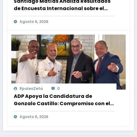
Santiago Matías Analiza Resultados
de Encuesta Internacional sobre el
Panorama Político en República
Agosto 6, 2026
Dominicana: Tendencias y Opiniones
de los Ciudadanos
RpoleoZeta
0
ADP Apoya la Candidatura de
Gonzalo Castillo: Compromiso con el
Desarrollo Nacional y la Participación
Agosto 6, 2026
Política