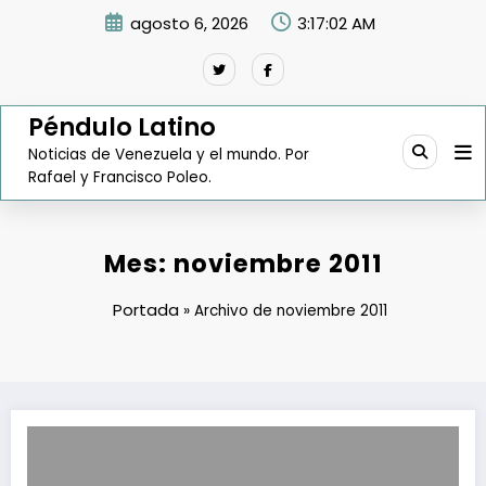
Saltar
agosto 6, 2026
3:17:03 AM
al
contenido
Péndulo Latino
Noticias de Venezuela y el mundo. Por
Rafael y Francisco Poleo.
Mes:
noviembre 2011
Portada
»
Archivo de noviembre 2011
Reservas internacionales de Venezuela caen a 28.212 millones de dó