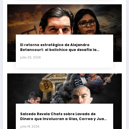
El retorno estratégico de Alejandro
Betancourt: el bolichico que desafía la
justicia y renueva su poder en la industria
julio 20, 2026
petrolera venezolana
Salcedo Revela Chats sobre Lavado de
Dinero que Involucran a Glas, Correa y Juan
Fernando Petro en el Caso Magnicidio
julio 14, 2026