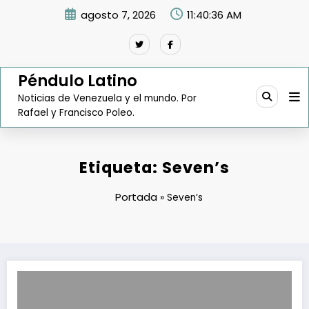
Saltar
agosto 7, 2026
11:40:37 AM
al
contenido
Péndulo Latino
Noticias de Venezuela y el mundo. Por
Rafael y Francisco Poleo.
Etiqueta: Seven’s
Portada
»
Seven’s
Sundde ordena 50% de descuento en productos de la cadena Seven