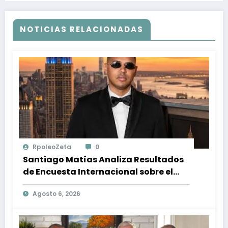
NOTICIAS RELACIONADAS
RpoleoZeta
0
Santiago Matías Analiza Resultados
de Encuesta Internacional sobre el
Panorama Político en República
Agosto 6, 2026
Dominicana: Tendencias y Opiniones
de los Ciudadanos