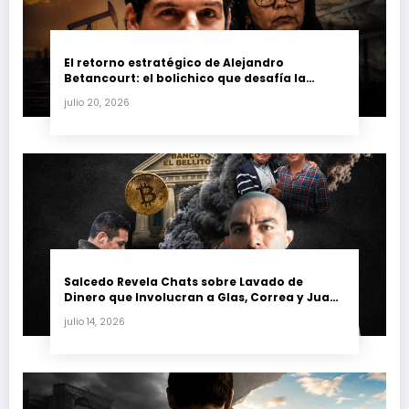
El retorno estratégico de Alejandro
Betancourt: el bolichico que desafía la
justicia y renueva su poder en la industria
julio 20, 2026
petrolera venezolana
Salcedo Revela Chats sobre Lavado de
Dinero que Involucran a Glas, Correa y Juan
Fernando Petro en el Caso Magnicidio
julio 14, 2026