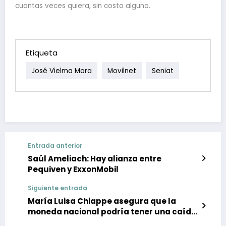
cuantas veces quiera, sin costo alguno.
Etiqueta
José Vielma Mora
Movilnet
Seniat
Entrada anterior
Saúl Ameliach: Hay alianza entre
Pequiven y ExxonMobil
Siguiente entrada
María Luisa Chiappe asegura que la
moneda nacional podría tener una caída
del 15% el año que viene