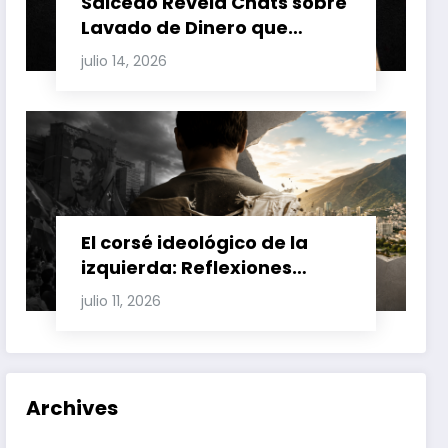
Salcedo Revela Chats sobre
Lavado de Dinero que
Involucran a Glas, Correa y
julio 14, 2026
Juan Fernando Petro en el
Caso Magnicidio
El corsé ideológico de la
izquierda: Reflexiones
sobre el fracaso chavista y
julio 11, 2026
la crisis moral en América
Latina
Archives