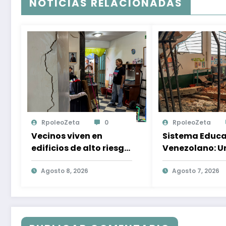
NOTICIAS RELACIONADAS
RpoleoZeta
0
RpoleoZeta
Vecinos viven en
Sistema Educa
edificios de alto riesgo
Venezolano: U
tras terremotos: miedo
Necesidad de
y resiliència en
Agosto 8, 2026
Preparación A
Agosto 7, 2026
Caracas
Desastres Nat