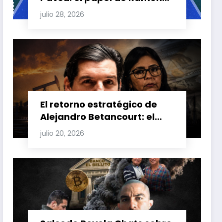
Carretero en el triángulo de
julio 28, 2026
Carretero y su impacto en
Venezuela y Cuba
El retorno estratégico de
Alejandro Betancourt: el
bolichico que desafía la
julio 20, 2026
justicia y renueva su poder
en la industria petrolera
venezolana