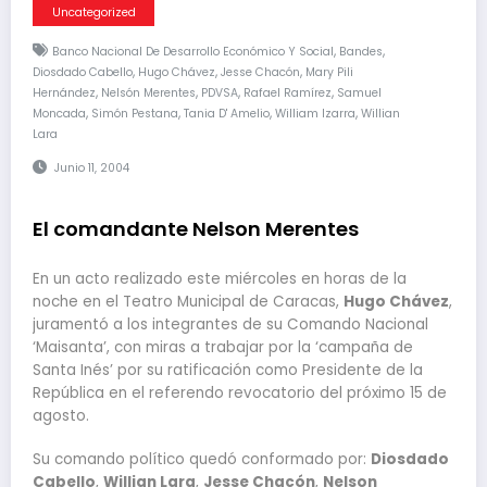
Uncategorized
,
,
Banco Nacional De Desarrollo Económico Y Social
Bandes
,
,
,
Diosdado Cabello
Hugo Chávez
Jesse Chacón
Mary Pili
,
,
,
,
Hernández
Nelsón Merentes
PDVSA
Rafael Ramírez
Samuel
,
,
,
,
Moncada
Simón Pestana
Tania D' Amelio
William Izarra
Willian
Lara
Junio 11, 2004
El comandante Nelson Merentes
En un acto realizado este miércoles en horas de la
noche en el Teatro Municipal de Caracas,
Hugo Chávez
,
juramentó a los integrantes de su Comando Nacional
‘Maisanta’, con miras a trabajar por la ‘campaña de
Santa Inés’ por su ratificación como Presidente de la
República en el referendo revocatorio del próximo 15 de
agosto.
Su comando político quedó conformado por:
Diosdado
Cabello
,
Willian Lara
,
Jesse Chacón
,
Nelson