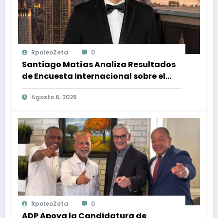
RpoleoZeta
0
Santiago Matías Analiza Resultados
de Encuesta Internacional sobre el
Panorama Político en República
Agosto 6, 2026
Dominicana: Tendencias y Opiniones
de los Ciudadanos
RpoleoZeta
0
ADP Apoya la Candidatura de