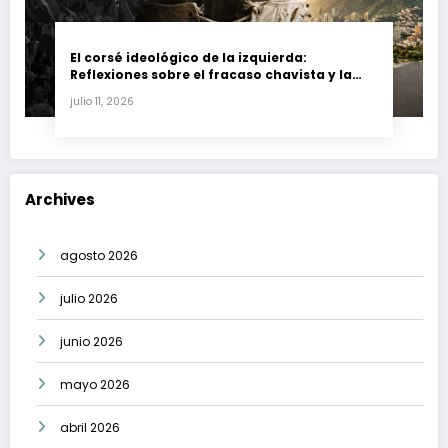
El corsé ideológico de la izquierda:
Reflexiones sobre el fracaso chavista y la
crisis moral en América Latina
julio 11, 2026
Archives
agosto 2026
julio 2026
junio 2026
mayo 2026
abril 2026