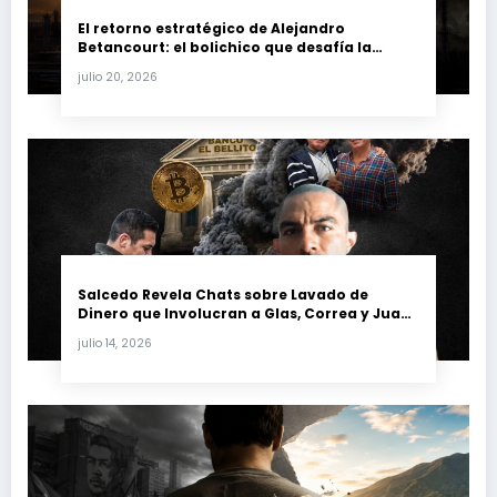
El retorno estratégico de Alejandro
Betancourt: el bolichico que desafía la
justicia y renueva su poder en la industria
julio 20, 2026
petrolera venezolana
Salcedo Revela Chats sobre Lavado de
Dinero que Involucran a Glas, Correa y Juan
Fernando Petro en el Caso Magnicidio
julio 14, 2026