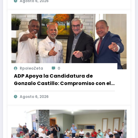
Agosto 6, 2026
Dominicana: Tendencias y Opiniones
de los Ciudadanos
RpoleoZeta
0
ADP Apoya la Candidatura de
Gonzalo Castillo: Compromiso con el
Desarrollo Nacional y la Participación
Agosto 6, 2026
Política