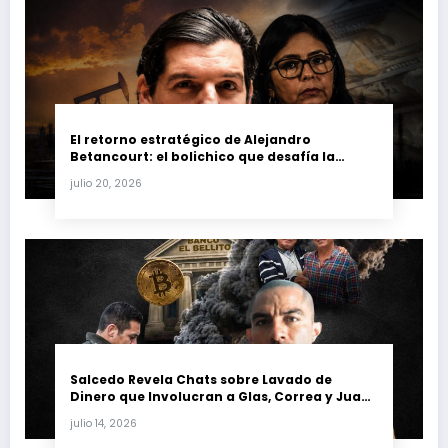
El retorno estratégico de Alejandro
Betancourt: el bolichico que desafía la
justicia y renueva su poder en la industria
julio 20, 2026
petrolera venezolana
Salcedo Revela Chats sobre Lavado de
Dinero que Involucran a Glas, Correa y Juan
Fernando Petro en el Caso Magnicidio
julio 14, 2026