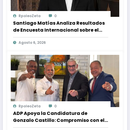
RpoleoZeta
0
Santiago Matías Analiza Resultados
de Encuesta Internacional sobre el
Panorama Político en República
Agosto 6, 2026
Dominicana: Tendencias y Opiniones
de los Ciudadanos
RpoleoZeta
0
ADP Apoya la Candidatura de
Gonzalo Castillo: Compromiso con el
Desarrollo Nacional y la Participación