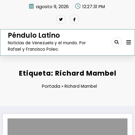
Saltar
agosto 9, 2026
12:27:32 PM
al
contenido
Péndulo Latino
Noticias de Venezuela y el mundo. Por
Rafael y Francisco Poleo.
Etiqueta: Richard Mambel
Portada
»
Richard Mambel
El Gobierno financiará 1.000 autobuses urbanos y suburbanos