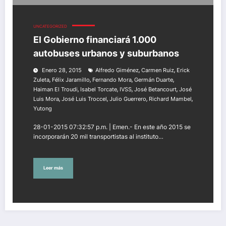
UNCATEGORIZED
El Gobierno financiará 1.000
autobuses urbanos y suburbanos
,
,
Enero 28, 2015
Alfredo Giménez
Carmen Ruiz
Erick
,
,
,
,
Zuleta
Félix Jaramillo
Fernando Mora
Germán Duarte
,
,
,
,
Haiman El Troudi
Isabel Torcate
IVSS
José Betancourt
José
,
,
,
,
Luis Mora
José Luis Troccel
Julio Guerrero
Richard Mambel
Yutong
28-01-2015 07:32:57 p.m. | Emen.- En este año 2015 se
incorporarán 20 mil transportistas al instituto…
Leer más