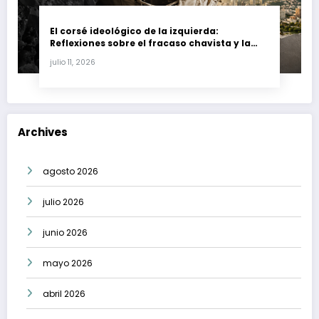
El corsé ideológico de la izquierda:
Reflexiones sobre el fracaso chavista y la
crisis moral en América Latina
julio 11, 2026
Archives
agosto 2026
julio 2026
junio 2026
mayo 2026
abril 2026