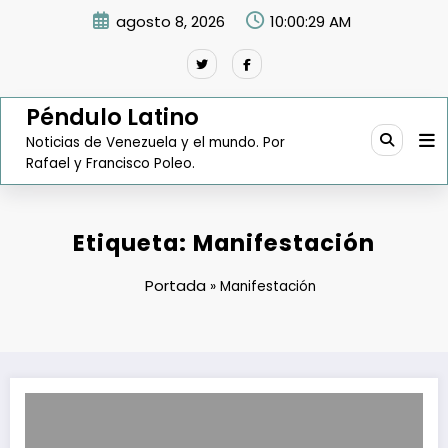
Saltar
agosto 8, 2026
10:00:30 AM
al
contenido
Péndulo Latino
Noticias de Venezuela y el mundo. Por
Rafael y Francisco Poleo.
Etiqueta: Manifestación
Portada
»
Manifestación
Oposición marchará nuevamente este sábado