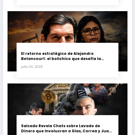
El retorno estratégico de Alejandro
Betancourt: el bolichico que desafía la
justicia y renueva su poder en la industria
julio 20, 2026
petrolera venezolana
Salcedo Revela Chats sobre Lavado de
Dinero que Involucran a Glas, Correa y Juan