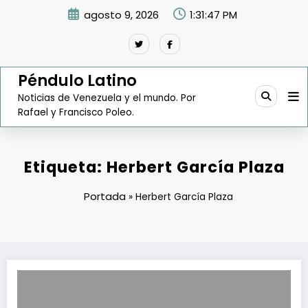
Saltar
agosto 9, 2026
1:31:48 PM
al
contenido
Péndulo Latino
Noticias de Venezuela y el mundo. Por
Rafael y Francisco Poleo.
Etiqueta: Herbert García Plaza
Portada
»
Herbert García Plaza
Esperan bajar a 10 días el tiempo de permanencia de mercancías en