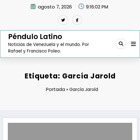
Saltar
agosto 7, 2026
9:16:03 PM
al
contenido
Péndulo Latino
Noticias de Venezuela y el mundo. Por
Rafael y Francisco Poleo.
Etiqueta: García Jarold
Portada
»
García Jarold
Reverol: Detenidos 23 terroristas en El Paraíso