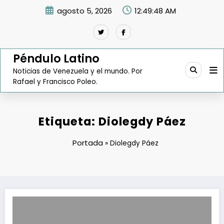
Saltar
agosto 5, 2026
12:49:49 AM
al
contenido
Péndulo Latino
Noticias de Venezuela y el mundo. Por
Rafael y Francisco Poleo.
Etiqueta: Diolegdy Páez
Portada
»
Diolegdy Páez
Fedeagro señala que cayó la producción de ocho rubros agrícolas 