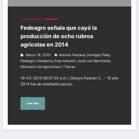
UNCATEGORIZED
Fedeagro señala que cayó la
producción de ocho rubros
agrícolas en 2014
,
,
Marzo 18, 2015
Antonio Pestana
Diolegdy Páez
,
,
,
,
Fedeagro
Fevearroz
Fuaz Kassem
José Luis Berroterán
Ministerio De Agricultura Y Tierras
18-03-2015 06:37:00 a.m. | Gleixys Pastrán C. .- “El año
2014 fue de resultados pocos…
Leer más