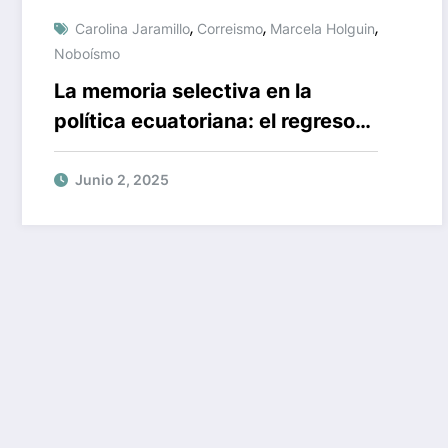
,
,
,
Carolina Jaramillo
Correismo
Marcela Holguin
Noboísmo
La memoria selectiva en la
política ecuatoriana: el regreso
de los viejos fantasmas de la
comunicación gubernamental
Junio 2, 2025