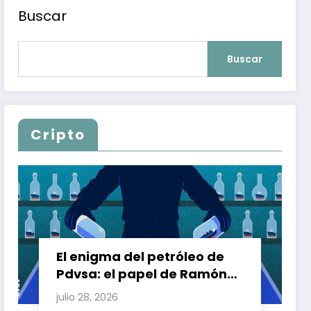
Buscar
Buscar
Cripto
El enigma del petróleo de
Pdvsa: el papel de Ramón
Carretero en el triángulo de
julio 28, 2026
Carretero y su impacto en