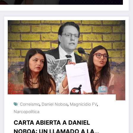
,
,
,
Correismo
Daniel Noboa
Magnicidio FV
Narcopolitica
CARTA ABIERTA A DANIEL
NOBOA: UN LLAMADO A LA