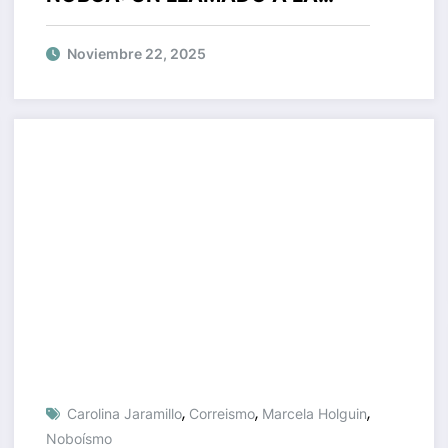
JUSTICIA Y LA RENOVACIÓN EN
ECUADOR
Noviembre 22, 2025
,
,
,
Carolina Jaramillo
Correismo
Marcela Holguin
Noboísmo