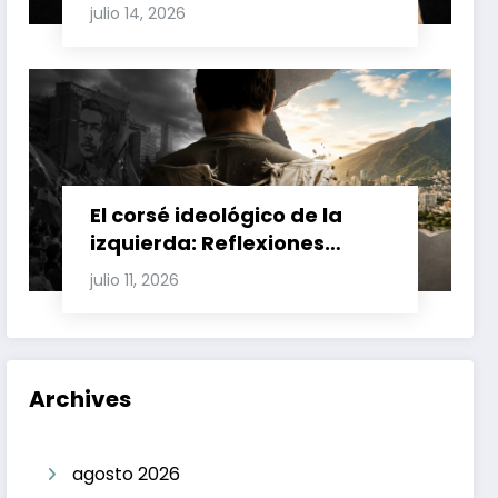
Involucran a Glas, Correa y
julio 14, 2026
Juan Fernando Petro en el
Caso Magnicidio
El corsé ideológico de la
izquierda: Reflexiones
sobre el fracaso chavista y
julio 11, 2026
la crisis moral en América
Latina
Archives
agosto 2026