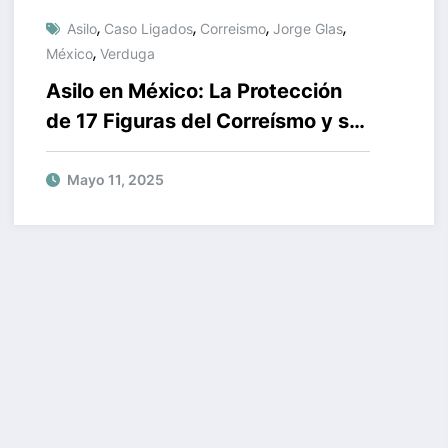
,
,
,
,
Asilo
Caso Ligados
Correismo
Jorge Glas
,
México
Verduga
Asilo en México: La Protección
de 17 Figuras del Correísmo y su
Impacto en la Justicia
Ecuatoriana
Mayo 11, 2025