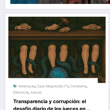
,
,
,
Amenazas
Caso Magnicidio FV
Correismo
,
Denuncia
Jueces
Transparencia y corrupción: el
desafío diario de los jueces en el