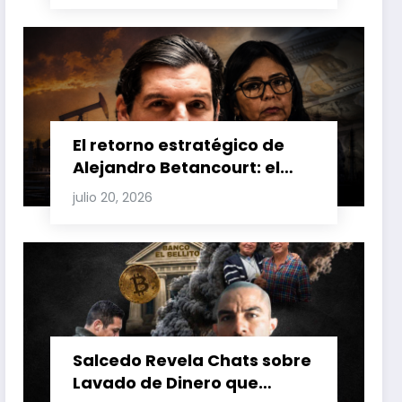
Venezuela y Cuba
El retorno estratégico de
Alejandro Betancourt: el
bolichico que desafía la
julio 20, 2026
justicia y renueva su poder
en la industria petrolera
venezolana
Salcedo Revela Chats sobre
Lavado de Dinero que