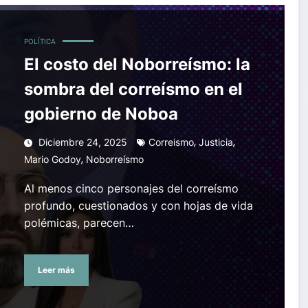
 en el gobierno de Noboa
POLÍTICA
El costo del Noborreísmo: la
sombra del correísmo en el
gobierno de Noboa
,
,
Diciembre 24, 2025
Correismo
Justicia
,
Mario Godoy
Noborreísmo
Al menos cinco personajes del correísmo
profundo, cuestionados y con hojas de vida
polémicas, parecen…
Leer más