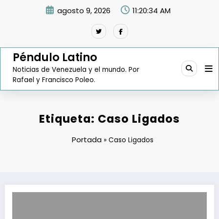
Saltar
agosto 9, 2026
11:20:35 AM
al
contenido
Péndulo Latino
Noticias de Venezuela y el mundo. Por
Rafael y Francisco Poleo.
Etiqueta: Caso Ligados
Portada
»
Caso Ligados
Andrés Arauz: De Tecnócrata a Operador Político en el Escándalo Lig