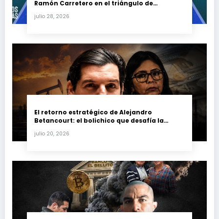
Ramón Carretero en el triángulo de
Carretero y su impacto en Venezuela y Cuba
julio 28, 2026
El retorno estratégico de Alejandro
Betancourt: el bolichico que desafía la
justicia y renueva su poder en la industria
julio 20, 2026
petrolera venezolana