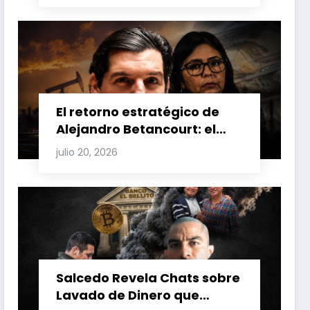
Venezuela y Cuba
El retorno estratégico de
Alejandro Betancourt: el
bolichico que desafía la
julio 20, 2026
justicia y renueva su poder
en la industria petrolera
venezolana
Salcedo Revela Chats sobre
Lavado de Dinero que