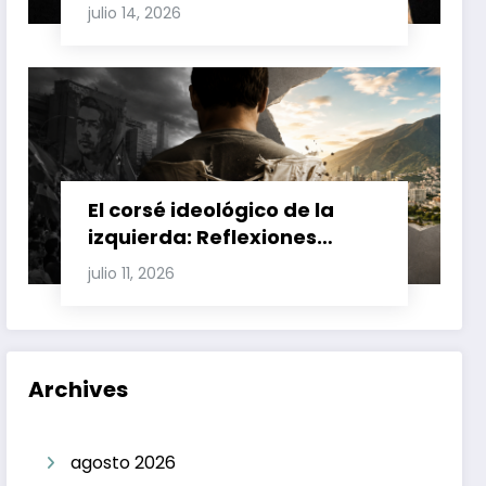
Involucran a Glas, Correa y
julio 14, 2026
Juan Fernando Petro en el
Caso Magnicidio
El corsé ideológico de la
izquierda: Reflexiones
sobre el fracaso chavista y
julio 11, 2026
la crisis moral en América
Latina
Archives
agosto 2026