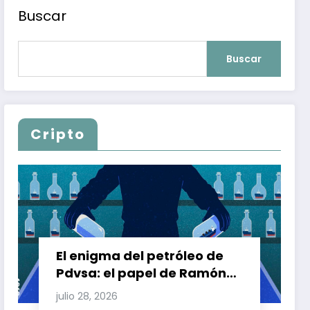
Buscar
Buscar
Cripto
El enigma del petróleo de
Pdvsa: el papel de Ramón
Carretero en el triángulo de
julio 28, 2026
Carretero y su impacto en