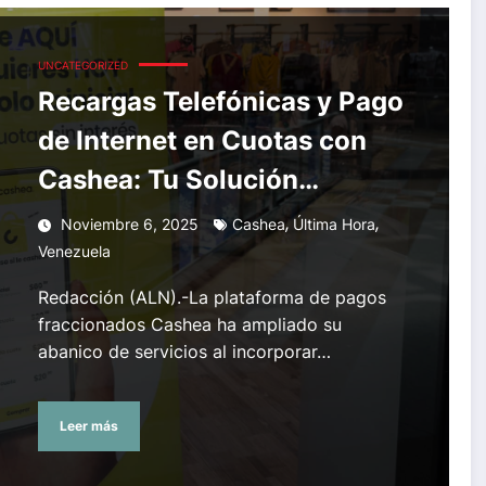
 con Cashea: Tu Solución Financiera
UNCATEGORIZED
Recargas Telefónicas y Pago
de Internet en Cuotas con
Cashea: Tu Solución
Financiera
,
,
Noviembre 6, 2025
Cashea
Última Hora
Venezuela
Redacción (ALN).-La plataforma de pagos
fraccionados Cashea ha ampliado su
abanico de servicios al incorporar…
Leer más