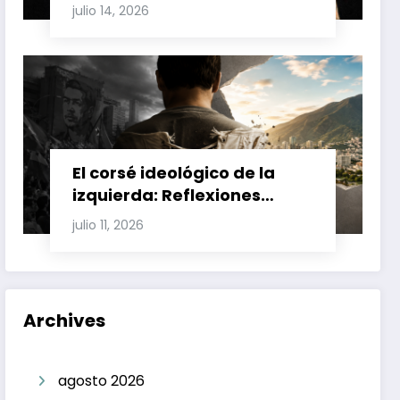
Involucran a Glas, Correa y
julio 14, 2026
Juan Fernando Petro en el
Caso Magnicidio
El corsé ideológico de la
izquierda: Reflexiones
sobre el fracaso chavista y
julio 11, 2026
la crisis moral en América
Latina
Archives
agosto 2026