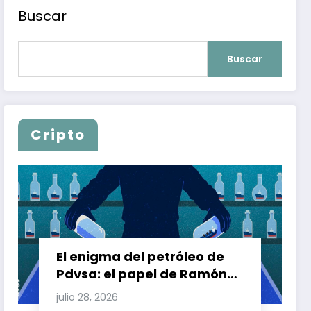
Buscar
Buscar
Cripto
El enigma del petróleo de
Pdvsa: el papel de Ramón
Carretero en el triángulo de
julio 28, 2026
Carretero y su impacto en