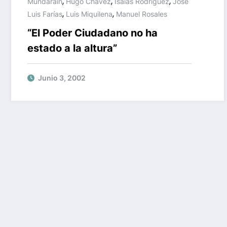
,
,
,
Mundaraín
Hugo Chávez
Isaías Rodriguez
José
,
,
Luis Farías
Luis Miquilena
Manuel Rosales
“El Poder Ciudadano no ha
estado a la altura”
Junio 3, 2002