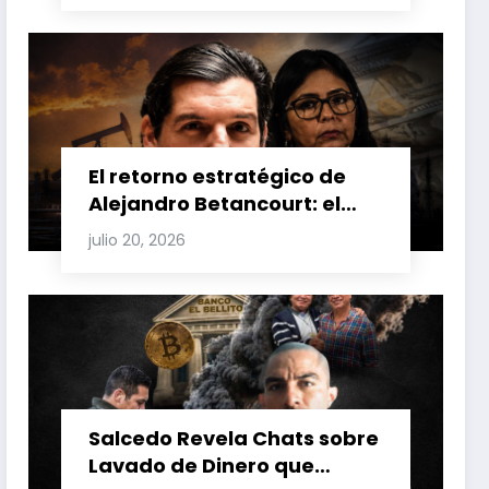
Venezuela y Cuba
El retorno estratégico de
Alejandro Betancourt: el
bolichico que desafía la
julio 20, 2026
justicia y renueva su poder
en la industria petrolera
venezolana
Salcedo Revela Chats sobre
Lavado de Dinero que