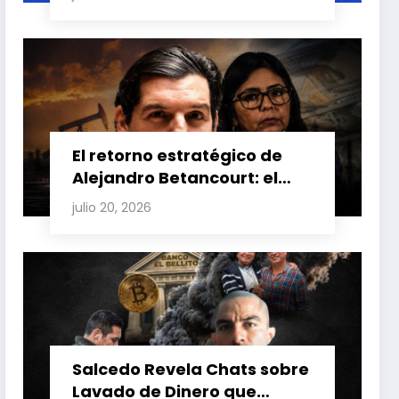
Carretero y su impacto en
Venezuela y Cuba
El retorno estratégico de
Alejandro Betancourt: el
bolichico que desafía la
julio 20, 2026
justicia y renueva su poder
en la industria petrolera
venezolana
Salcedo Revela Chats sobre
Lavado de Dinero que