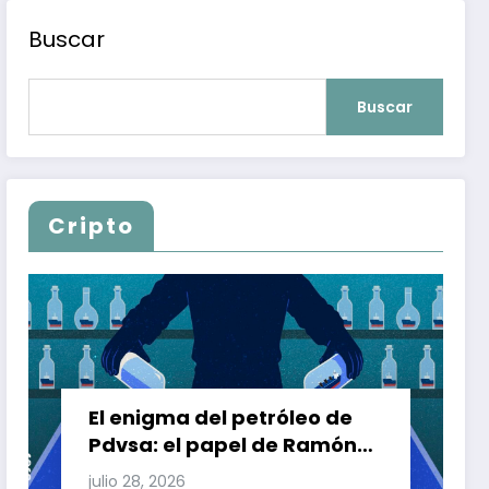
Buscar
Buscar
Cripto
El enigma del petróleo de
Pdvsa: el papel de Ramón
Carretero en el triángulo de
julio 28, 2026