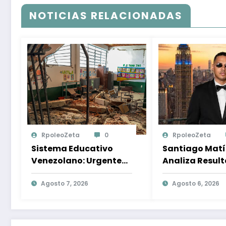
NOTICIAS RELACIONADAS
RpoleoZeta
0
RpoleoZeta
Sistema Educativo
Santiago Mat
Venezolano: Urgente
Analiza Resul
Necesidad de
Encuesta
Preparación Ante
Agosto 7, 2026
Internacional 
Agosto 6, 2026
Desastres Naturales
Panorama Polí
República Dom
Tendencias y