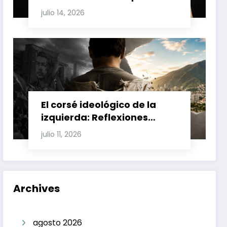
Involucran a Glas, Correa y
julio 14, 2026
Juan Fernando Petro en el
Caso Magnicidio
El corsé ideológico de la
izquierda: Reflexiones
sobre el fracaso chavista y
julio 11, 2026
la crisis moral en América
Latina
Archives
agosto 2026