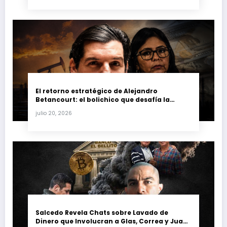
El retorno estratégico de Alejandro
Betancourt: el bolichico que desafía la
justicia y renueva su poder en la industria
julio 20, 2026
petrolera venezolana
Salcedo Revela Chats sobre Lavado de
Dinero que Involucran a Glas, Correa y Juan