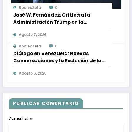
RpoleoZeta
0
José W. Fernández: Crítica a la
Administración Trump en la
Búsqueda de Libertad y Estabilidad
Agosto 7, 2026
en Venezuela
RpoleoZeta
0
Diálogo en Venezuela: Nuevas
Conversaciones y la Exclusión de la
Prensa
Agosto 6, 2026
PUBLICAR COMENTARIO
Comentarios