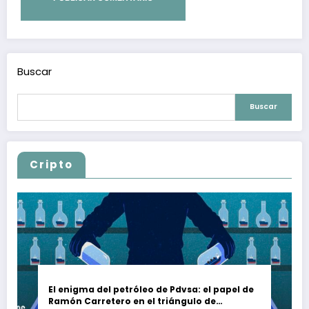
Buscar
Buscar
Cripto
El enigma del petróleo de Pdvsa: el papel de
Ramón Carretero en el triángulo de