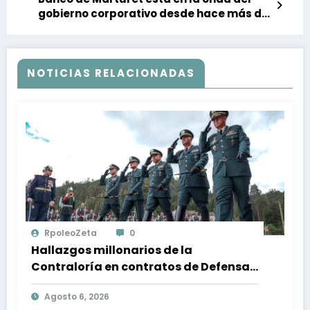
gobierno corporativo desde hace más de
20 años
NOTICIAS RELACIONADAS
RpoleoZeta
0
Hallazgos millonarios de la
Contraloría en contratos de Defensa:
$1 billón en riesgo y denuncias
Agosto 6, 2026
alarmantes