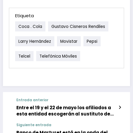
Etiqueta
Coca . Cola
Gustavo Cisneros Rendiles
Larry Hernández
Movistar
Pepsi
Telcel
Telefónica Móviles
Entrada anterior
Entre el 19 y el 22 de mayo los afiliados a
esta entidad escogerán al sustituto de
Jorge Botti
Siguiente entrada
Banco de Marturet está en la onda del