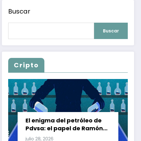
Buscar
Buscar
Cripto
El enigma del petróleo de
Pdvsa: el papel de Ramón
Carretero en el triángulo de
julio 28, 2026