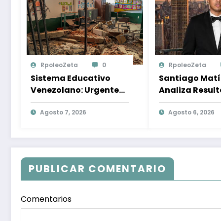
RpoleoZeta
0
RpoleoZeta
Sistema Educativo
Santiago Mat
Venezolano: Urgente
Analiza Resul
Necesidad de
Encuesta
Preparación Ante
Agosto 7, 2026
Internacional 
Agosto 6, 2026
Desastres Naturales
Panorama Polí
República Dom
Tendencias y
Opiniones de l
PUBLICAR COMENTARIO
Ciudadanos
Comentarios