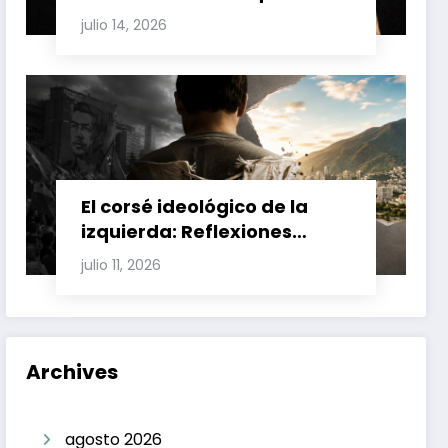
Involucran a Glas, Correa y
julio 14, 2026
Juan Fernando Petro en el
Caso Magnicidio
El corsé ideológico de la
izquierda: Reflexiones
sobre el fracaso chavista y
julio 11, 2026
la crisis moral en América
Latina
Archives
agosto 2026