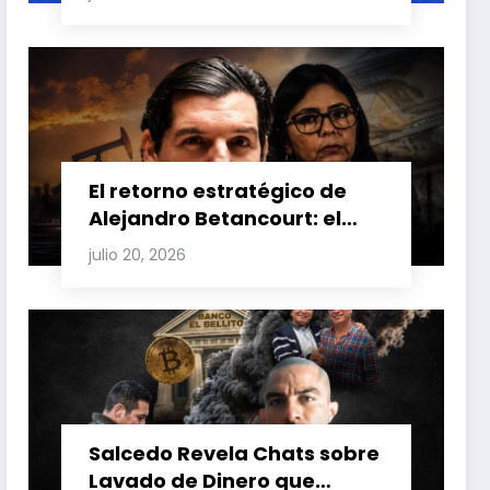
Carretero y su impacto en
Venezuela y Cuba
El retorno estratégico de
Alejandro Betancourt: el
bolichico que desafía la
julio 20, 2026
justicia y renueva su poder
en la industria petrolera
venezolana
Salcedo Revela Chats sobre
Lavado de Dinero que