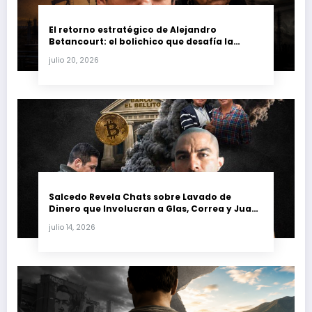
El retorno estratégico de Alejandro
Betancourt: el bolichico que desafía la
justicia y renueva su poder en la industria
julio 20, 2026
petrolera venezolana
Salcedo Revela Chats sobre Lavado de
Dinero que Involucran a Glas, Correa y Juan
Fernando Petro en el Caso Magnicidio
julio 14, 2026