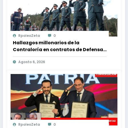
RpoleoZeta
0
Hallazgos millonarios de la
Contraloría en contratos de Defensa:
$1 billón en riesgo y denuncias
Agosto 6, 2026
alarmantes
RpoleoZeta
0