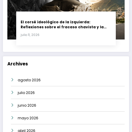
El corsé ideológico de la izquierda:
Reflexiones sobre el fracaso chavista y la
crisis moral en América Latina
julio 11, 2026
Archives
agosto 2026
julio 2026
junio 2026
mayo 2026
abril 2026