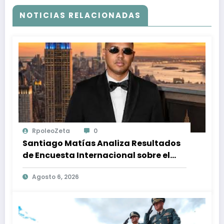
NOTICIAS RELACIONADAS
RpoleoZeta
0
Santiago Matías Analiza Resultados
de Encuesta Internacional sobre el
Panorama Político en República
Agosto 6, 2026
Dominicana: Tendencias y Opiniones
de los Ciudadanos