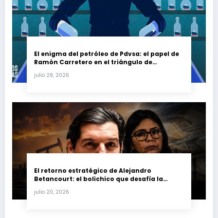
El enigma del petróleo de Pdvsa: el papel de
Ramón Carretero en el triángulo de
Carretero y su impacto en Venezuela y Cuba
julio 28, 2026
El retorno estratégico de Alejandro
Betancourt: el bolichico que desafía la
justicia y renueva su poder en la industria
julio 20, 2026
petrolera venezolana