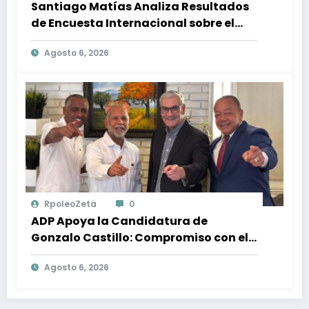
Santiago Matías Analiza Resultados
de Encuesta Internacional sobre el
Panorama Político en República
Agosto 6, 2026
Dominicana: Tendencias y Opiniones
de los Ciudadanos
RpoleoZeta
0
ADP Apoya la Candidatura de
Gonzalo Castillo: Compromiso con el
Desarrollo Nacional y la Participación
Agosto 6, 2026
Política