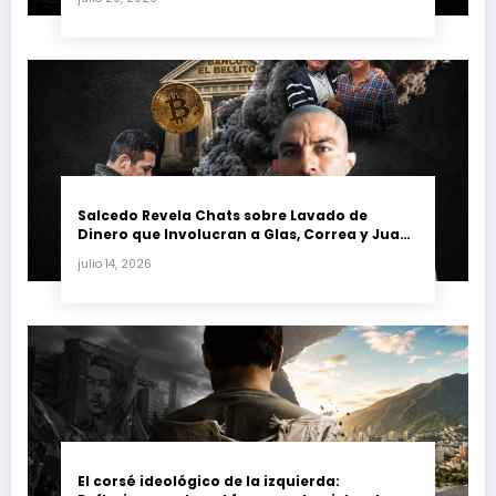
petrolera venezolana
Salcedo Revela Chats sobre Lavado de
Dinero que Involucran a Glas, Correa y Juan
Fernando Petro en el Caso Magnicidio
julio 14, 2026
El corsé ideológico de la izquierda: