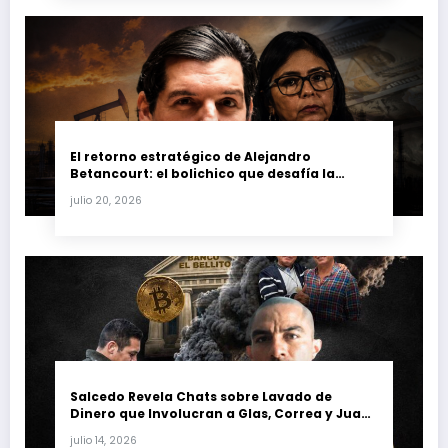
El retorno estratégico de Alejandro
Betancourt: el bolichico que desafía la
justicia y renueva su poder en la industria
julio 20, 2026
petrolera venezolana
Salcedo Revela Chats sobre Lavado de
Dinero que Involucran a Glas, Correa y Juan
Fernando Petro en el Caso Magnicidio
julio 14, 2026