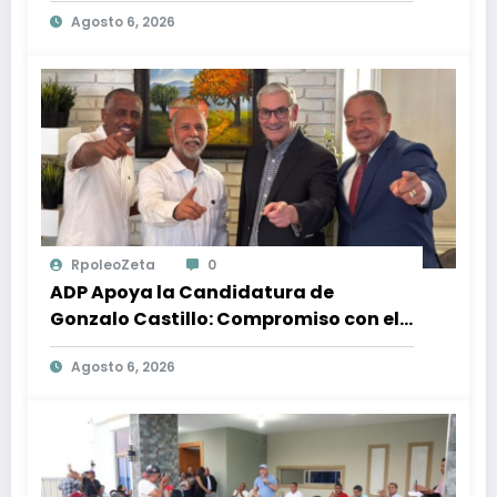
Panorama Político en República
Agosto 6, 2026
Dominicana: Tendencias y Opiniones
de los Ciudadanos
RpoleoZeta
0
ADP Apoya la Candidatura de
Gonzalo Castillo: Compromiso con el
Desarrollo Nacional y la Participación
Agosto 6, 2026
Política