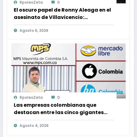
RpoleoZeta
0
El oscuro papel de Ronny Aleaga en el
asesinato de Villavicencio:
conexiones con Jordán y Christiansen
Agosto 6, 2026
reveladas
RpoleoZeta
0
Las empresas colombianas que
destacan entre las cinco gigantes
tecnológicas que lideran el mercado
Agosto 4, 2026
en Colombia