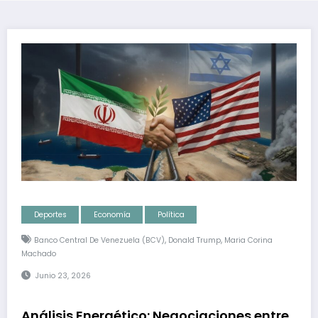
Deportes
Economía
Política
,
,
Banco Central De Venezuela (BCV)
Donald Trump
Maria Corina
Machado
Junio 23, 2026
Análisis Energético: Negociaciones entre