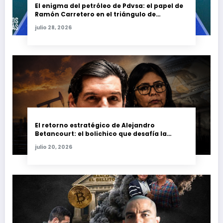
El enigma del petróleo de Pdvsa: el papel de
Ramón Carretero en el triángulo de
Carretero y su impacto en Venezuela y Cuba
julio 28, 2026
El retorno estratégico de Alejandro
Betancourt: el bolichico que desafía la
justicia y renueva su poder en la industria
julio 20, 2026
petrolera venezolana