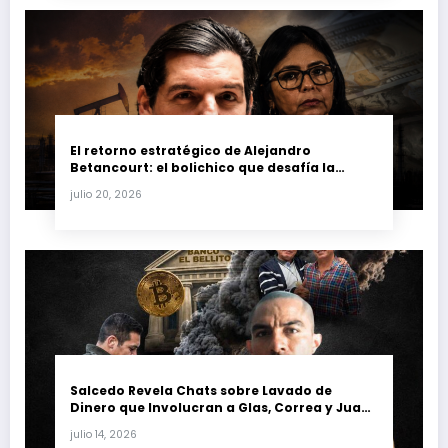
El retorno estratégico de Alejandro
Betancourt: el bolichico que desafía la
justicia y renueva su poder en la industria
julio 20, 2026
petrolera venezolana
Salcedo Revela Chats sobre Lavado de
Dinero que Involucran a Glas, Correa y Juan
Fernando Petro en el Caso Magnicidio
julio 14, 2026