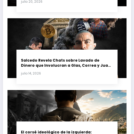
julio 20, 2026
petrolera venezolana
Salcedo Revela Chats sobre Lavado de
Dinero que Involucran a Glas, Correa y Juan
Fernando Petro en el Caso Magnicidio
julio 14, 2026
El corsé ideológico de la izquierda: