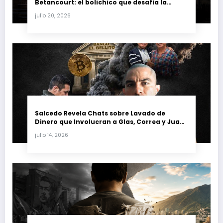
Betancourt: el bolichico que desafía la
justicia y renueva su poder en la industria
julio 20, 2026
petrolera venezolana
Salcedo Revela Chats sobre Lavado de
Dinero que Involucran a Glas, Correa y Juan
Fernando Petro en el Caso Magnicidio
julio 14, 2026