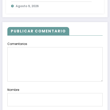
la Búsqueda de la Verdad y la Victoria
Agosto 9, 2026
contra la Impunidad
PUBLICAR COMENTARIO
Comentarios
Nombre