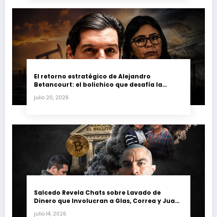
El retorno estratégico de Alejandro
Betancourt: el bolichico que desafía la
justicia y renueva su poder en la industria
julio 20, 2026
petrolera venezolana
Salcedo Revela Chats sobre Lavado de
Dinero que Involucran a Glas, Correa y Juan
Fernando Petro en el Caso Magnicidio
julio 14, 2026