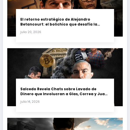
El retorno estratégico de Alejandro
Betancourt: el bolichico que desafía la
justicia y renueva su poder en la industria
julio 20, 2026
petrolera venezolana
Salcedo Revela Chats sobre Lavado de
Dinero que Involucran a Glas, Correa y Juan
Fernando Petro en el Caso Magnicidio
julio 14, 2026