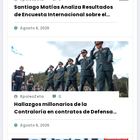
Santiago Matías Analiza Resultados
de Encuesta Internacional sobre el
Panorama Político en República
Agosto 6, 2026
Dominicana: Tendencias y Opiniones
de los Ciudadanos
RpoleoZeta
0
Hallazgos millonarios de la
Contraloría en contratos de Defensa:
$1 billón en riesgo y denuncias
Agosto 6, 2026
alarmantes