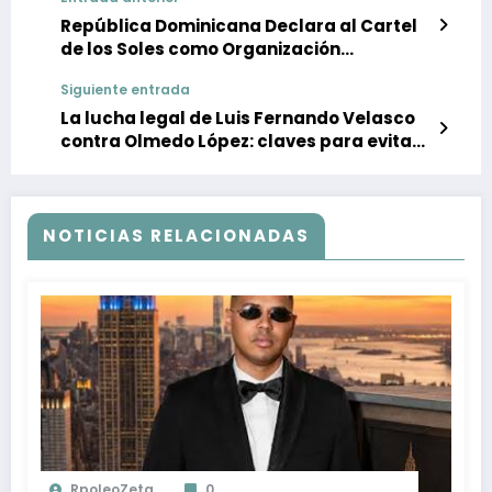
República Dominicana Declara al Cartel
de los Soles como Organización
Terrorista: Medidas y Repercusiones
Siguiente entrada
Internacionales
La lucha legal de Luis Fernando Velasco
contra Olmedo López: claves para evitar
una nueva condena
NOTICIAS RELACIONADAS
RpoleoZeta
0