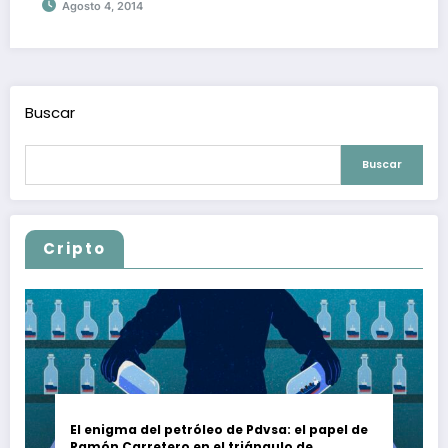
Agosto 4, 2014
Buscar
Buscar
Cripto
El enigma del petróleo de Pdvsa: el papel de
Ramón Carretero en el triángulo de