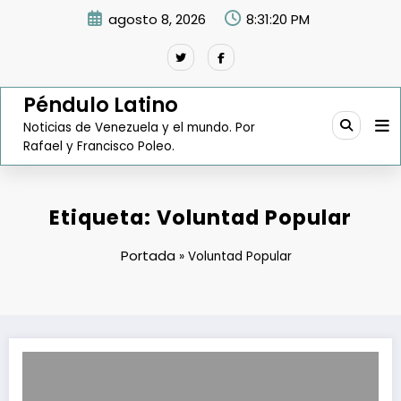
Saltar
agosto 8, 2026
8:31:21 PM
al
contenido
Péndulo Latino
Noticias de Venezuela y el mundo. Por
Rafael y Francisco Poleo.
Etiqueta: Voluntad Popular
Portada
»
Voluntad Popular
Delcy Rodríguez: Hemos iniciado un diálogo con el señor Leopoldo L