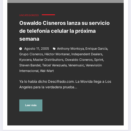
UNCATEGORIZED
Oswaldo Cisneros lanza su servicio
de telefonía celular la próxima
semana
,
,
Agosto 11, 2005
Anthony Montoya
Enrique García
,
,
,
Grupo Cisneros
Héctor Montaner
Independent Dealers
,
,
,
,
Kyocera
Master Distribuitors
Oswaldo Cisneros
Sprint
,
,
,
Steven Bandel
Telcel Venezuela
Venemusic
Venevisión
,
Internacional
Wal-Mart
Ya lo había dicho Descifrado.com. La Movida llega a Los
Angeles para la verdadera prueba…
Leer más