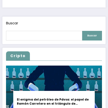
Buscar
Buscar
Cripto
El enigma del petróleo de Pdvsa: el papel de
Ramón Carretero en el triángulo de
Carretero y su impacto en Venezuela y Cuba