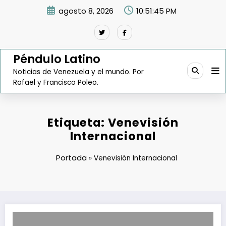
Saltar
agosto 8, 2026
10:51:46 PM
al
contenido
Péndulo Latino
Noticias de Venezuela y el mundo. Por
Rafael y Francisco Poleo.
Etiqueta: Venevisión
Internacional
Portada
»
Venevisión Internacional
Oswaldo Cisneros lanza su servicio de telefonía celular la próxima